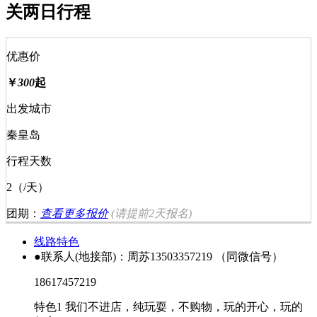
关两日行程
优惠价
￥
300
起
出发城市
秦皇岛
行程天数
2（/天）
团期：
查看更多报价
(请提前
2天
报名)
线路特色
●联系人(地接部)：周苏13503357219 （同微信号）
18617457219
特色1 我们不进店，纯玩耍，不购物，玩的开心，玩的