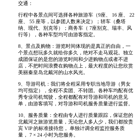
交通：
行程中各景点间可选择各种旅游车（9座、 16 座、 22
座、 55 座等，以参团人数来决定）；轿车（桑塔
纳、现代、别克等）；商务车（ 7座别克、瑞丰、风
行等），各种车型均可由游客指定。
8、景点及购物：游览时间体现的是真正的自由，一
个景点想玩多久就给你多久，绝对不走马观花。独立
成团保证的是您的游览时间和少进购物点或者不进
店，不把时间浪费在购物点上，最大程度的让您欣赏
美丽秦皇岛北戴河的山水风光。
9、导游司机：我们将全程采用专职当地导游（男女
均可指定），全程不卖团、不转团。各种车均配有优
秀专业司机驾驶，全程都配有对导游和司机的意见
单，由游客填写，对导游和司机服务质量进行监督。
10、服务质量：全程由专人进行质量跟踪，保证您的
北戴河之旅游览质量，无论您人多人少，我们都按贵
宾 VIP 的标准接待您， 单独计调全程监控服务质
量， 7 × 24 小时为您服务。