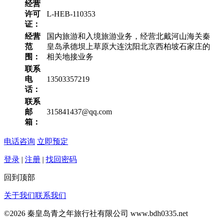
经营
许可
L-HEB-110353
证：
经营
国内旅游和入境旅游业务，经营北戴河山海关秦
范
皇岛承德坝上草原大连沈阳北京西柏坡石家庄的
围：
相关地接业务
联系
电
13503357219
话：
联系
邮
315841437@qq.com
箱：
电话咨询
立即预定
登录
|
注册
|
找回密码
回到顶部
订单查询
关于我们
联系我们
©2026 秦皇岛青之年旅行社有限公司 www.bdh0335.net