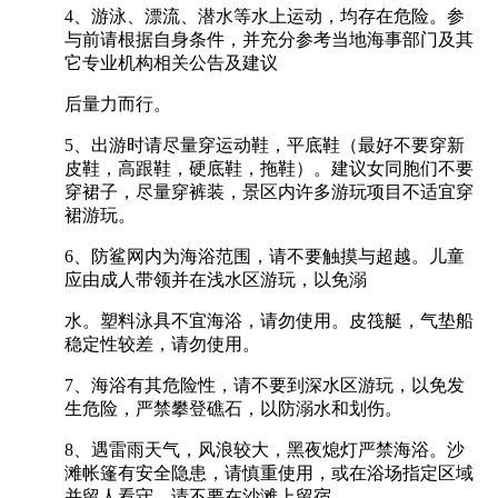
4、游泳、漂流、潜水等水上运动，均存在危险。参
与前请根据自身条件，并充分参考当地海事部门及其
它专业机构相关公告及建议
后量力而行。
5、出游时请尽量穿运动鞋，平底鞋（最好不要穿新
皮鞋，高跟鞋，硬底鞋，拖鞋）。建议女同胞们不要
穿裙子，尽量穿裤装，景区内许多游玩项目不适宜穿
裙游玩。
6、防鲨网内为海浴范围，请不要触摸与超越。儿童
应由成人带领并在浅水区游玩，以免溺
水。塑料泳具不宜海浴，请勿使用。皮筏艇，气垫船
稳定性较差，请勿使用。
7、海浴有其危险性，请不要到深水区游玩，以免发
生危险，严禁攀登礁石，以防溺水和划伤。
8、遇雷雨天气，风浪较大，黑夜熄灯严禁海浴。沙
滩帐篷有安全隐患，请慎重使用，或在浴场指定区域
并留人看守，请不要在沙滩上留宿。