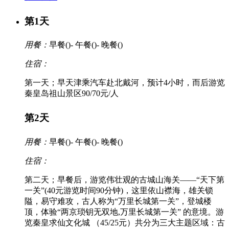
第1天
用餐：
早餐(
)- 午餐(
)- 晚餐(
)
住宿：
第一天；早天津乘汽车赴北戴河，预计4小时，而后游览
秦皇岛祖山景区90/70元/人
第2天
用餐：
早餐(
)- 午餐(
)- 晚餐(
)
住宿：
第二天；早餐后，游览伟壮观的古城山海关——“天下第
一关”(40元游览时间90分钟)，这里依山襟海，雄关锁
隘，易守难攻，古人称为“万里长城第一关”，登城楼
顶，体验“两京琐钥无双地,万里长城第一关” 的意境。游
览秦皇求仙文化城 （45/25元）共分为三大主题区域：古