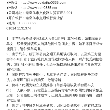
●网址1：http://www.beidaihe0335.com
●网址2：http://www.bdh0335.net
●公司地址：秦皇岛市文化路世贸官邸2-901
●开户银行：秦皇岛市交通银行营业部
●账号：133050022
01014 1131374
1、本产品报价是按照2成人入住1间房计算的价格，如出现单男
单女，尽量安排该客人与其他同性别团友拼房；如不愿拼房或未
能拼房，请补缴单房差。
2、由于列车、航班等公共交通工具延误或取消，以及第三方侵
害等不可归责于旅行社的原因导致旅游者人身、财产权受到损害
的， 旅行社不承担 责任，但会积极协助解决旅游者与责任方之
间的纠纷。
3、团队行程所列费用中，儿童不含门票，届时请根据身高情
况，在景区门口自行购买，敬请谅解。
4、价格：此团为独立成团操作（单独导游以及单独用车安
排），人数不限，行程景点以及接待标准均可按照您的要求独立
定制，分项预报出总体成本，让您真正做到明明白白消费、踏踏
实实出游！
5、酒店：可安排各种标准酒店，因同级别酒店中，也有好坏新