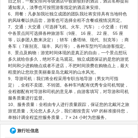
旧之别，一般安排同等级酒店中较新较好的酒店，酒店名称提前
通知客人，淡季也可按照游客指定的酒店来安排。
6、用餐：凡参加我社独立成团的团队我社将安排具有当地特色
的风味餐以供品尝，游客也可选择全程不含餐或视情况而定。
7、交通：大交通（可选择飞机、火车、汽车）；小交通： 行程
中各景点间可选择各种旅游车（9座、 16 座、 22 座、 55 座
等，以参团人数来决定）；轿车（桑塔纳、现代、别克等）；商
务车（ 7座别克、瑞丰、风行等），各种车型均可由游客指定。
8、景点及购物：游览时间体现的是真正的自由，一个景点想玩
多久就给你多久，绝对不走马观花。独立成团保证的是您的游览
时间和少进购物点或者不进店，不把时间浪费在购物点上，最大
程度的让您欣赏美丽秦皇岛北戴河的山水风光。
9、导游司机：我们将全程采用专职当地导游（男女均可指
定），全程不卖团、不转团。各种车均配有优秀专业司机驾驶，
全程都配有对导游和司机的意见单，由游客填写，对导游和司机
服务质量进行监督。
10、服务质量：全程由专人进行质量跟踪，保证您的北戴河之旅
游览质量，无论您人多人少，我们都按贵宾 VIP 的标准接待您，
单独计调全程监控服务质量， 7 × 24 小时为您服务。
旅行社信息