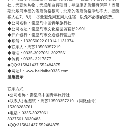
社，无强制购物，无必须自费项目，导游服务质量有保障！因暑
期北戴河承德的酒店价格很高，北京的酒店价格浮动不大。提醒
客人在7、8月，尽量避免周五周六住宿，以免不必要的浪费。
◆公司名称：秦皇岛中国青年旅行社
◆公司地址：秦皇岛市文化路世贸官邸2-901
◆开户银行：秦皇岛市交通银行营业部
◆账号：133050022 01014 1131374
◆联系人：周苏13503357219
◆电话：0335-3027061 3027561
◆传真：0335- 3217877
◆QQ:315841437 552484875
◆网址1：www.beidaihe0335.com
温馨提示
联系方式
●公司名称：秦皇岛中国青年旅行社
●联系人(地接部)：周苏13503357219 （同微信号）
15303283761
●电话：0335-3027061
3027561 3030483
●QQ:315841437 552484875