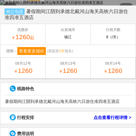
暑假期间江阴到承德北戴河山海关高铁六日游住
独立包团
准四准五酒店
优惠价
出发城市
行程天数
1260
镇江
6（/天）
￥
起
查看更多报价
团期：
(请提前
3天
报名)
08月12号
08月13号
08月14号
1260
1260
1260
￥
￥
￥
线路特色
暑假期间江阴到承德北戴河山海关高铁六日游住准四准五酒店
行程安排
点击查看行程详情 >
费用说明