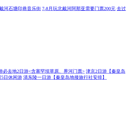
年北戴河石塘印巷音乐街
7-8月玩北戴河阿那亚需要门票200元
去过
游必去地2日游<含塞罕坝草原、界河门票>
津京2日游【秦皇岛
5日休闲游
清东陵一日游【秦皇岛地接旅行社安排】