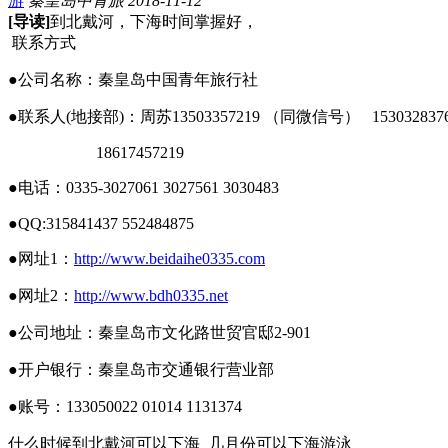
游
秦皇岛中青旅
2018-11-12
[导读]
到北戴河，下海时间掌握好，
联系方式
●公司名称：秦皇岛中国青年旅行社
●联系人
(
地接部
)
：周苏
13503357219
（同微信号）
153032837
18617457219
●电话：
0335-3027061 3027561 3030483
●
QQ:315841437 552484875
●网址
1
：
http://www.beidaihe0335.com
●网址
2
：
http://www.bdh0335.net
●公司地址：秦皇岛市文化路世贸官邸
2-901
●开户银行：秦皇岛市交通银行营业部
●账号：
133050022 01014 1131374
什么时候到北戴河可以下海 几月份可以下海游泳