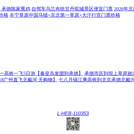
；承德陈家熏鸡
自驾车乌兰布统甘丹驼城景区便宜门票
2026
价格
丰宁草原中国马镇+京北第一草原+大汗行宫门票价格
一高铁一飞5日游【秦皇岛发团到承德】
承德市区到坝上草原旅
18广州直飞北戴河 无购物】
七八月镇江乘高铁到北京承德北戴河
L-HEB-110353