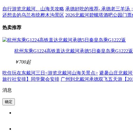
自行游览北戴河、山海关攻略
承德好吃的推荐- 承德老三羊汤
还想去的乌兰布统桦木沟景区
2026北戴河碧螺塔酒吧公园门票
热卖推荐
杭州东乘G1224高铁直达北戴河承德5日秦皇岛乘G1222返
￥700
起
吃住玩在东戴河三日<游览北戴河山海关景点>
避暑山庄北戴河
旅行社安排】同学聚会安排
广州到北戴河承德双飞五天游【20
消息