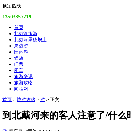
预定热线
13503357219
首页
北戴河旅游
北戴河承德坝上
周边游
国内游
酒店
门票
租车
旅游资讯
旅游攻略
同程网
首页
>
旅游攻略
>
游
> 正文
到北戴河来的客人注意了/什么