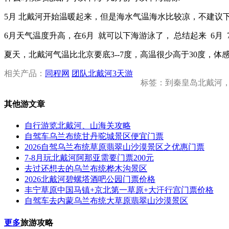
5月 北戴河开始温暖起来，但是海水气温海水比较凉，不建议
6月天气温度升高，在6月 就可以下海游泳了， 总结起来 6月
夏天，北戴河气温比北京要底3--7度，高温很少高于30度，
相关产品：
同程网
团队北戴河3天游
标签：到秦皇岛北戴河
其他游文章
自行游览北戴河、山海关攻略
自驾车乌兰布统甘丹驼城景区便宜门票
2026自驾乌兰布统草原翡翠山沙漠景区之优惠门票
7-8月玩北戴河阿那亚需要门票200元
去过还想去的乌兰布统桦木沟景区
2026北戴河碧螺塔酒吧公园门票价格
丰宁草原中国马镇+京北第一草原+大汗行宫门票价格
自驾车去内蒙乌兰布统大草原翡翠山沙漠景区
更多
旅游攻略