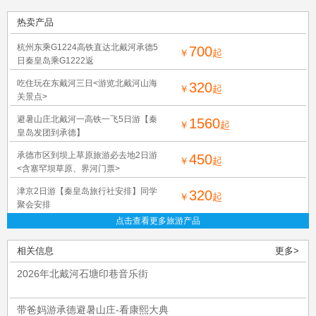
热卖产品
杭州东乘G1224高铁直达北戴河承德5
700
￥
起
日秦皇岛乘G1222返
吃住玩在东戴河三日<游览北戴河山海
320
￥
起
关景点>
避暑山庄北戴河一高铁一飞5日游【秦
1560
￥
起
皇岛发团到承德】
承德市区到坝上草原旅游必去地2日游
450
￥
起
<含塞罕坝草原、界河门票>
津京2日游【秦皇岛旅行社安排】同学
320
￥
起
聚会安排
点击查看更多旅游产品
相关信息
更多>
2026年北戴河石塘印巷音乐街
带爸妈游承德避暑山庄-看康熙大典