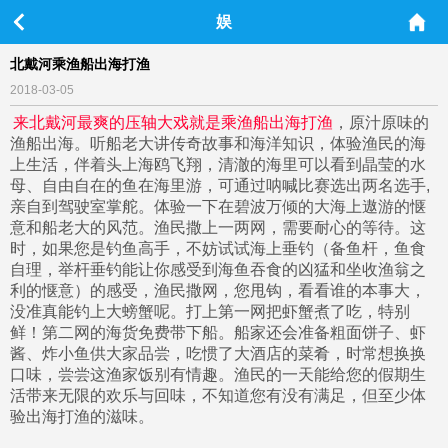
娱
北戴河乘渔船出海打渔
2018-03-05
来北戴河最爽的压轴大戏就是乘渔船出海打渔
，原汁原味的
渔船出海。听船老大讲传奇故事和海洋知识，体验渔民的海
上生活，伴着头上海鸥飞翔，清澈的海里可以看到晶莹的水
母、自由自在的鱼在海里游，可通过呐喊比赛选出两名选手,
亲自到驾驶室掌舵。体验一下在碧波万倾的大海上遨游的惬
意和船老大的风范。渔民撒上一两网，需要耐心的等待。这
时，如果您是钓鱼高手，不妨试试海上垂钓（备鱼杆，鱼食
自理，举杆垂钓能让你感受到海鱼吞食的凶猛和坐收渔翁之
利的惬意）的感受，渔民撒网，您甩钩，看看谁的本事大，
没准真能钓上大螃蟹呢。打上第一网把虾蟹煮了吃，特别
鲜！第二网的海货免费带下船。船家还会准备粗面饼子、虾
酱、炸小鱼供大家品尝，吃惯了大酒店的菜肴，时常想换换
口味，尝尝这渔家饭别有情趣。渔民的一天能给您的假期生
活带来无限的欢乐与回味，不知道您有没有满足，但至少体
验出海打渔的滋味。